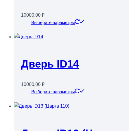
странице
товара.
10000,00
₽
Этот
Выберите параметры
товар
имеет
несколько
вариаций.
Опции
Дверь ID14
можно
выбрать
на
10000,00
₽
странице
Этот
Выберите параметры
товара.
товар
имеет
несколько
вариаций.
Опции