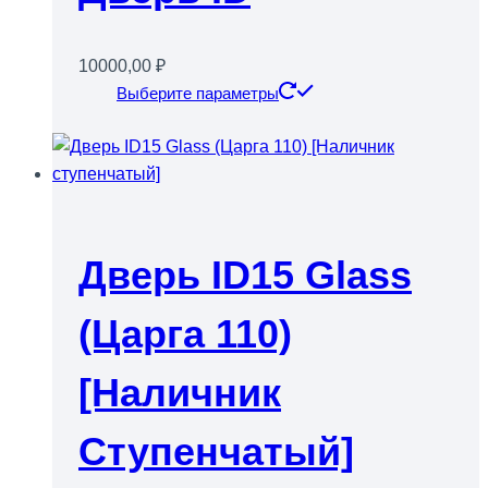
выбрать
на
10000,00
₽
странице
Этот
Выберите параметры
товара.
товар
имеет
несколько
вариаций.
Опции
можно
Дверь ID15 Glass
выбрать
на
(Царга 110)
странице
товара.
[Наличник
Ступенчатый]