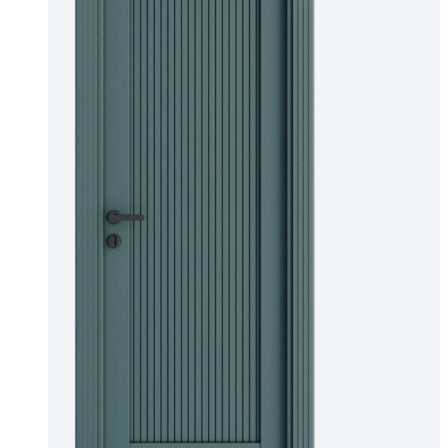
можно
выбрать
на
странице
товара.