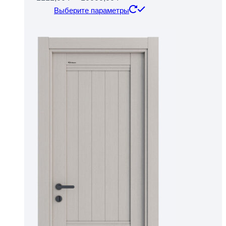
цен:
Этот
Выберите параметры
1111,00 ₽
товар
–
имеет
10000,00 ₽
несколько
вариаций.
Опции
можно
выбрать
на
странице
товара.