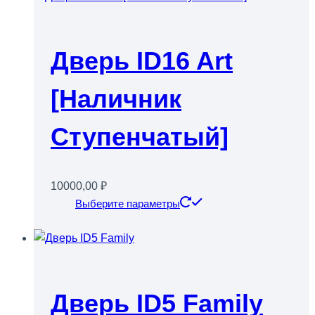
несколько
вариаций.
Опции
Дверь ID16 Art
можно
выбрать
[наличник
на
странице
Ступенчатый]
товара.
10000,00
₽
Этот
Выберите параметры
товар
имеет
несколько
вариаций.
Опции
Дверь ID5 Family
можно