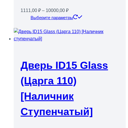
Диапазон
1111,00
₽
–
10000,00
₽
цен:
Этот
Выберите параметры
1111,00 ₽
товар
–
имеет
10000,00 ₽
несколько
вариаций.
Опции
можно
Дверь ID15 Glass
выбрать
на
(Царга 110)
странице
товара.
[Наличник
Ступенчатый]