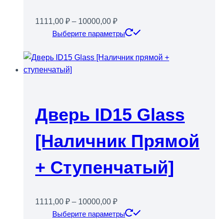
Диапазон
1111,00
₽
–
10000,00
₽
цен:
Этот
Выберите параметры
1111,00 ₽
товар
–
имеет
10000,00 ₽
несколько
вариаций.
Опции
можно
Дверь ID15 Glass
выбрать
на
[Наличник Прямой
странице
товара.
+ Ступенчатый]
Диапазон
1111,00
₽
–
10000,00
₽
цен:
Этот
Выберите параметры