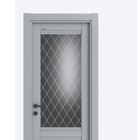
1111,00 ₽
товар
–
имеет
10000,00 ₽
несколько
вариаций.
Опции
можно
выбрать
на
странице
товара.