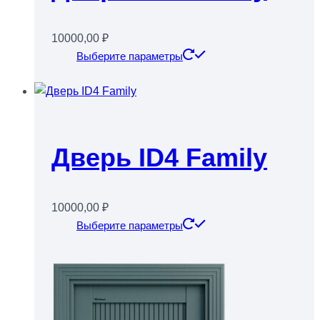
выбрать
на
10000,00
₽
странице
Этот
Выберите параметры
товара.
товар
имеет
несколько
вариаций.
Опции
Дверь ID4 Family
можно
выбрать
на
10000,00
₽
странице
Этот
Выберите параметры
товара.
товар
имеет
несколько
вариаций.
Опции