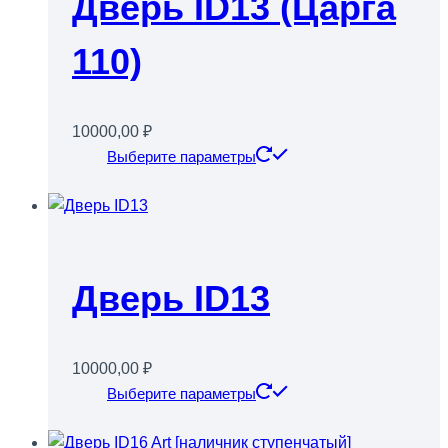
Дверь ID13 (Царга
можно
выбрать
110)
на
странице
товара.
10000,00
₽
Этот
Выберите параметры
товар
имеет
несколько
вариаций.
Опции
Дверь ID13
можно
выбрать
на
10000,00
₽
странице
Этот
Выберите параметры
товара.
товар
имеет