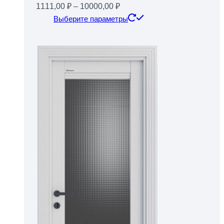
Диапазон
1111,00
₽
–
10000,00
₽
цен:
Этот
Выберите параметры
1111,00 ₽
товар
–
имеет
10000,00 ₽
несколько
вариаций.
Опции
можно
выбрать
на
странице
товара.