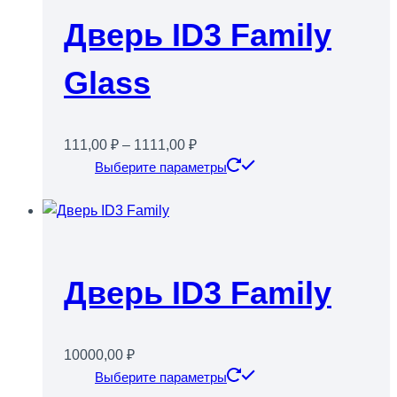
Опции
Дверь ID3 Family
можно
выбрать
Glass
на
странице
товара.
Диапазон
111,00
₽
–
1111,00
₽
цен:
Этот
Выберите параметры
111,00 ₽
товар
–
имеет
1111,00 ₽
несколько
вариаций.
Опции
Дверь ID3 Family
можно
выбрать
на
10000,00
₽
странице
Этот
Выберите параметры
товара.