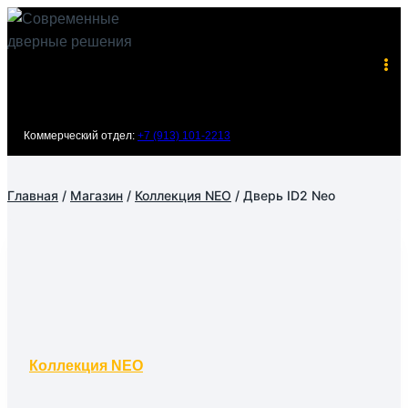
Перейти
к
содержимому
Коммерческий отдел:
+7 (913) 101-2213
Главная
/
Магазин
/
Коллекция NEO
/
Дверь ID2 Neo
Коллекция NEO