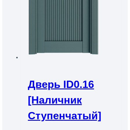
Дверь ID0.16
[наличник
Ступенчатый]