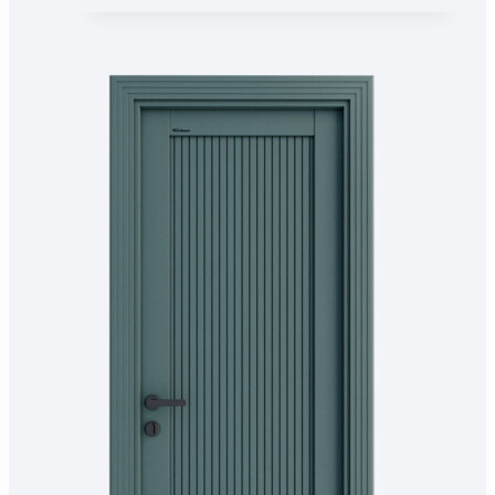
имеет
несколько
вариаций.
Опции
можно
выбрать
на
странице
товара.