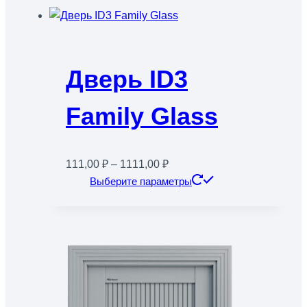
несколько
вариаций.
Опции
можно
Дверь ID3
выбрать
на
Family Glass
странице
товара.
Диапазон
111,00
₽
–
1111,00
₽
цен:
Этот
Выберите параметры
111,00 ₽
товар
–
имеет
1111,00 ₽
несколько
вариаций.
Опции
можно
выбрать