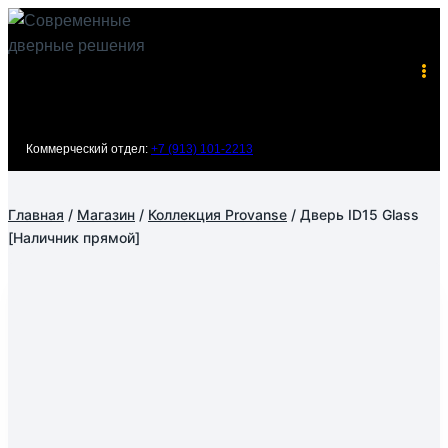
Перейти
к
содержимому
Коммерческий отдел:
+7 (913) 101-2213
Главная
/
Магазин
/
Коллекция Provanse
/
Дверь ID15 Glass
[Наличник прямой]