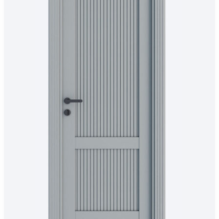
на
странице
товара.