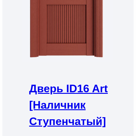
Дверь ID16 Art
[наличник
Ступенчатый]